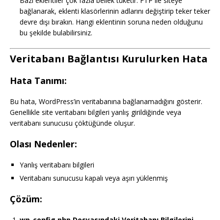
Bazı eklentiler çok fazla bellek tüketir. FTP ile siteye
bağlanarak, eklenti klasörlerinin adlarını değiştirip teker teker
devre dışı bırakın. Hangi eklentinin soruna neden olduğunu
bu şekilde bulabilirsiniz.
Veritabanı Bağlantısı Kurulurken Hata
Hata Tanımı:
Bu hata, WordPress’in veritabanına bağlanamadığını gösterir.
Genellikle site veritabanı bilgileri yanlış girildiğinde veya
veritabanı sunucusu çöktüğünde oluşur.
Olası Nedenler:
Yanlış veritabanı bilgileri
Veritabanı sunucusu kapalı veya aşırı yüklenmiş
Çözüm:
wp-config.php Dosyasındaki Veritabanı Bilgilerini